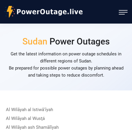
Sudan
Power Outages
Get the latest information on power outage schedules in
different regions of Sudan.
Be prepared for possible power outages by planning ahead
and taking steps to reduce discomfort.
Al Wilāyah al Istiwā'īyah
Al Wilāyah al Wusţá
Al Wilāyah ash Shamālīyah