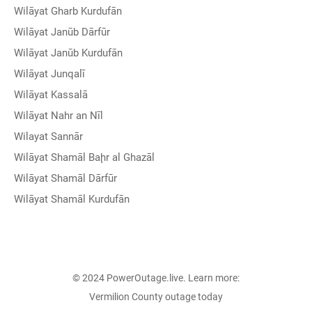
Wilāyat Gharb Kurdufān
Wilāyat Janūb Dārfūr
Wilāyat Janūb Kurdufān
Wilāyat Junqalī
Wilāyat Kassalā
Wilāyat Nahr an Nīl
Wilayat Sannār
Wilāyat Shamāl Baḩr al Ghazāl
Wilāyat Shamāl Dārfūr
Wilāyat Shamāl Kurdufān
© 2024 PowerOutage.live. Learn more:
Vermilion County outage today