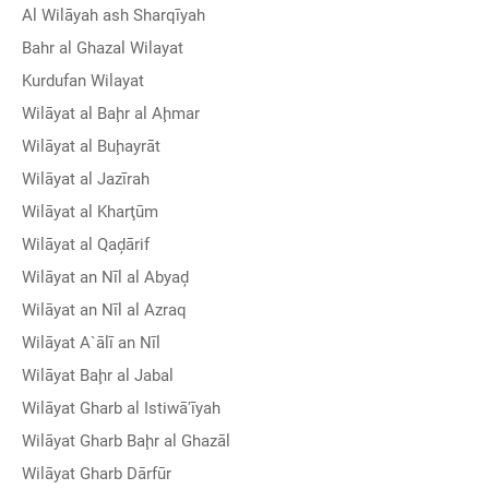
Al Wilāyah ash Sharqīyah
Bahr al Ghazal Wilayat
Kurdufan Wilayat
Wilāyat al Baḩr al Aḩmar
Wilāyat al Buḩayrāt
Wilāyat al Jazīrah
Wilāyat al Kharţūm
Wilāyat al Qaḑārif
Wilāyat an Nīl al Abyaḑ
Wilāyat an Nīl al Azraq
Wilāyat A`ālī an Nīl
Wilāyat Baḩr al Jabal
Wilāyat Gharb al Istiwā'īyah
Wilāyat Gharb Baḩr al Ghazāl
Wilāyat Gharb Dārfūr