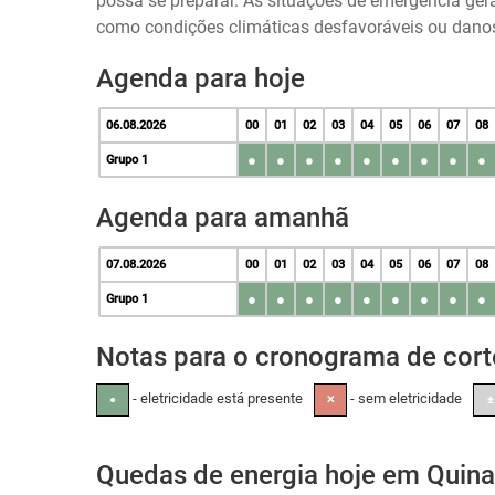
possa se preparar. As situações de emergência ger
como condições climáticas desfavoráveis ou danos 
Agenda para hoje
06.08.2026
00
01
02
03
04
05
06
07
08
●
●
●
●
●
●
●
●
●
Grupo 1
Agenda para amanhã
07.08.2026
00
01
02
03
04
05
06
07
08
●
●
●
●
●
●
●
●
●
Grupo 1
Notas para o cronograma de cort
- eletricidade está presente
- sem eletricidade
●
✕
±
Quedas de energia hoje em Quina