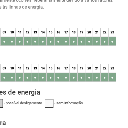
almente ocorrem repentinamente devido a vários fatores,
às linhas de energia.
09
10
11
12
13
14
15
16
17
18
19
20
21
22
23
●
●
●
●
●
●
●
●
●
●
●
●
●
●
●
09
10
11
12
13
14
15
16
17
18
19
20
21
22
23
●
●
●
●
●
●
●
●
●
●
●
●
●
●
●
es de energia
- possível desligamento
- sem informação
-
ra