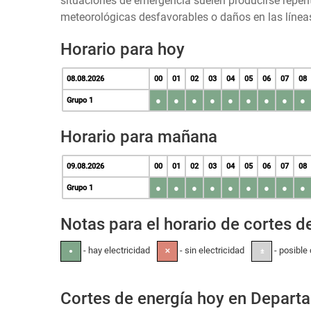
situaciones de emergencia suelen producirse repen
meteorológicas desfavorables o daños en las líneas
Horario para hoy
08.08.2026
00
01
02
03
04
05
06
07
08
●
●
●
●
●
●
●
●
●
Grupo 1
Horario para mañana
09.08.2026
00
01
02
03
04
05
06
07
08
●
●
●
●
●
●
●
●
●
Grupo 1
Notas para el horario de cortes de
- hay electricidad
- sin electricidad
- posible 
●
✕
±
Cortes de energía hoy en Depar