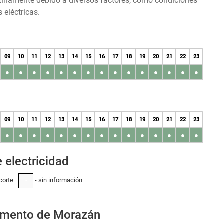
tinamente debido a diversos factores, como condiciones
 eléctricas.
09
10
11
12
13
14
15
16
17
18
19
20
21
22
23
●
●
●
●
●
●
●
●
●
●
●
●
●
●
●
09
10
11
12
13
14
15
16
17
18
19
20
21
22
23
●
●
●
●
●
●
●
●
●
●
●
●
●
●
●
 electricidad
corte
- sin información
-
tamento de Morazán