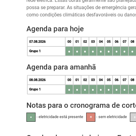
rede elétrica. Essas obras geralmente são planeja
possa se preparar. As situações de emergência ger
como condições climáticas desfavoráveis ou danos 
Agenda para hoje
07.08.2026
00
01
02
03
04
05
06
07
08
●
●
●
●
●
●
●
●
●
Grupo 1
Agenda para amanhã
08.08.2026
00
01
02
03
04
05
06
07
08
●
●
●
●
●
●
●
●
●
Grupo 1
Notas para o cronograma de cort
- eletricidade está presente
- sem eletricidade
●
✕
±