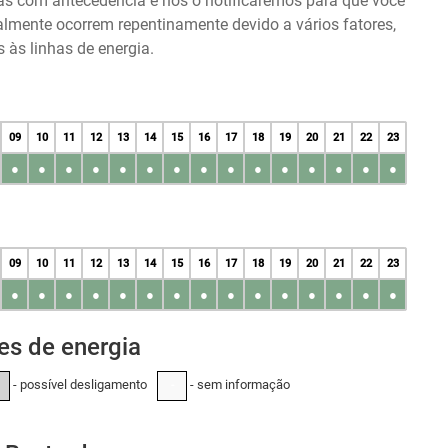
das com antecedência e nós o notificaremos para que você
almente ocorrem repentinamente devido a vários fatores,
às linhas de energia.
09
10
11
12
13
14
15
16
17
18
19
20
21
22
23
●
●
●
●
●
●
●
●
●
●
●
●
●
●
●
09
10
11
12
13
14
15
16
17
18
19
20
21
22
23
●
●
●
●
●
●
●
●
●
●
●
●
●
●
●
es de energia
- possível desligamento
- sem informação
-