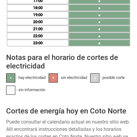
17
●
18
●
19
●
20
●
21
●
22
●
23
●
Notas para el horario de cortes de
electricidad
- hay electricidad
- sin electricidad
- posible corte
●
✕
±
- sin información
-
Cortes de energía hoy en Coto Norte
Puede consultar el calendario actual en nuestro sitio web.
Allí encontrará instrucciones detalladas y los horarios
exactos de los cortes en Coto Norte. Nuestro sitio web se