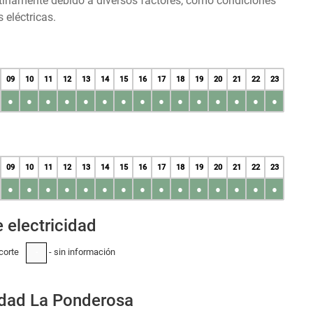
tinamente debido a diversos factores, como condiciones
 eléctricas.
09
10
11
12
13
14
15
16
17
18
19
20
21
22
23
●
●
●
●
●
●
●
●
●
●
●
●
●
●
●
09
10
11
12
13
14
15
16
17
18
19
20
21
22
23
●
●
●
●
●
●
●
●
●
●
●
●
●
●
●
 electricidad
corte
- sin información
-
idad La Ponderosa