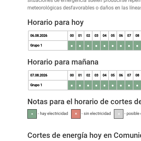
situaciones de emergencia suelen producirse repen
meteorológicas desfavorables o daños en las líneas
Horario para hoy
06.08.2026
00
01
02
03
04
05
06
07
08
●
●
●
●
●
●
●
●
●
Grupo 1
Horario para mañana
07.08.2026
00
01
02
03
04
05
06
07
08
●
●
●
●
●
●
●
●
●
Grupo 1
Notas para el horario de cortes de
- hay electricidad
- sin electricidad
- posible 
●
✕
±
Cortes de energía hoy en Comun