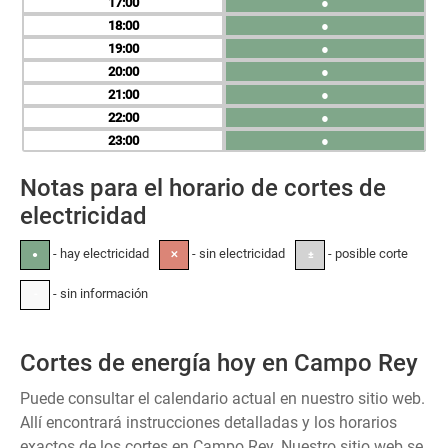
17
●
18
●
19
●
20
●
21
●
22
●
23
●
Notas para el horario de cortes de
electricidad
- hay electricidad
- sin electricidad
- posible corte
●
✕
±
- sin información
-
Cortes de energía hoy en Campo Rey
Puede consultar el calendario actual en nuestro sitio web.
Allí encontrará instrucciones detalladas y los horarios
exactos de los cortes en Campo Rey. Nuestro sitio web se