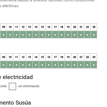
tinamente debido a diversos factores, como condiciones
 eléctricas.
09
10
11
12
13
14
15
16
17
18
19
20
21
22
23
●
●
●
●
●
●
●
●
●
●
●
●
●
●
●
09
10
11
12
13
14
15
16
17
18
19
20
21
22
23
●
●
●
●
●
●
●
●
●
●
●
●
●
●
●
 electricidad
corte
- sin información
-
mento Susúa