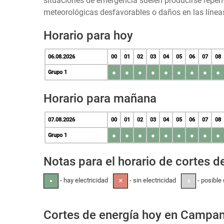
situaciones de emergencia suelen producirse repen
meteorológicas desfavorables o daños en las líneas
Horario para hoy
06.08.2026
00
01
02
03
04
05
06
07
08
●
●
●
●
●
●
●
●
●
Grupo 1
Horario para mañana
07.08.2026
00
01
02
03
04
05
06
07
08
●
●
●
●
●
●
●
●
●
Grupo 1
Notas para el horario de cortes de
- hay electricidad
- sin electricidad
- posible 
●
✕
±
Cortes de energía hoy en Campa