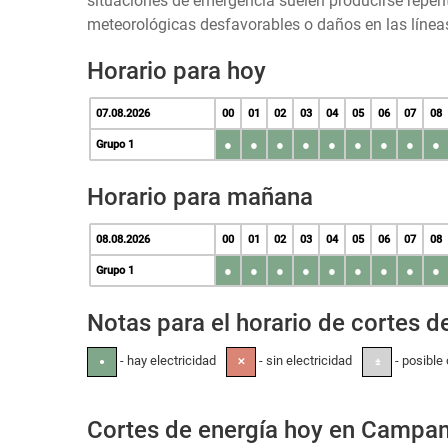
situaciones de emergencia suelen producirse repen
meteorológicas desfavorables o daños en las líneas
Horario para hoy
07.08.2026
00
01
02
03
04
05
06
07
08
●
●
●
●
●
●
●
●
●
Grupo 1
Horario para mañana
08.08.2026
00
01
02
03
04
05
06
07
08
●
●
●
●
●
●
●
●
●
Grupo 1
Notas para el horario de cortes de
- hay electricidad
- sin electricidad
- posible 
●
✕
±
Cortes de energía hoy en Campa