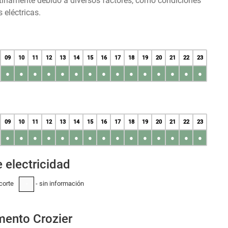
tinamente debido a diversos factores, como condiciones
 eléctricas.
09
10
11
12
13
14
15
16
17
18
19
20
21
22
23
●
●
●
●
●
●
●
●
●
●
●
●
●
●
●
09
10
11
12
13
14
15
16
17
18
19
20
21
22
23
●
●
●
●
●
●
●
●
●
●
●
●
●
●
●
 electricidad
corte
- sin información
-
mento Crozier