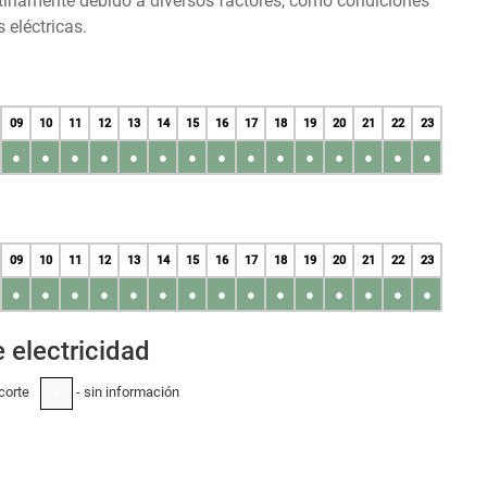
tinamente debido a diversos factores, como condiciones
 eléctricas.
09
10
11
12
13
14
15
16
17
18
19
20
21
22
23
●
●
●
●
●
●
●
●
●
●
●
●
●
●
●
09
10
11
12
13
14
15
16
17
18
19
20
21
22
23
●
●
●
●
●
●
●
●
●
●
●
●
●
●
●
 electricidad
corte
- sin información
-