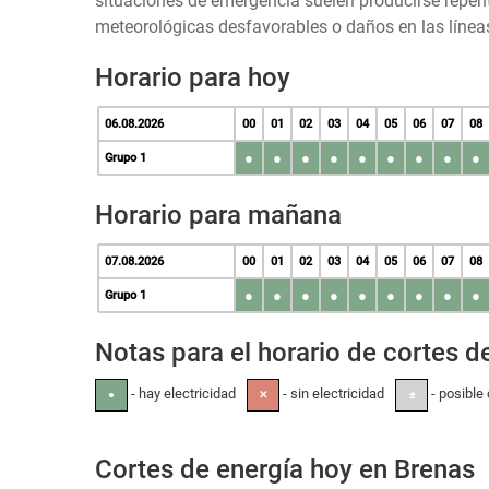
situaciones de emergencia suelen producirse repen
meteorológicas desfavorables o daños en las líneas
Horario para hoy
06.08.2026
00
01
02
03
04
05
06
07
08
●
●
●
●
●
●
●
●
●
Grupo 1
Horario para mañana
07.08.2026
00
01
02
03
04
05
06
07
08
●
●
●
●
●
●
●
●
●
Grupo 1
Notas para el horario de cortes de
- hay electricidad
- sin electricidad
- posible 
●
✕
±
Cortes de energía hoy en Brenas