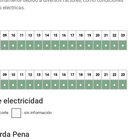
tinamente debido a diversos factores, como condiciones
 eléctricas.
09
10
11
12
13
14
15
16
17
18
19
20
21
22
23
●
●
●
●
●
●
●
●
●
●
●
●
●
●
●
09
10
11
12
13
14
15
16
17
18
19
20
21
22
23
●
●
●
●
●
●
●
●
●
●
●
●
●
●
●
 electricidad
corte
- sin información
-
arda Pena