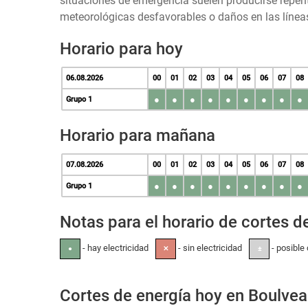
situaciones de emergencia suelen producirse repen
meteorológicas desfavorables o daños en las líneas
Horario para hoy
06.08.2026
00
01
02
03
04
05
06
07
08
●
●
●
●
●
●
●
●
●
Grupo 1
Horario para mañana
07.08.2026
00
01
02
03
04
05
06
07
08
●
●
●
●
●
●
●
●
●
Grupo 1
Notas para el horario de cortes de
- hay electricidad
- sin electricidad
- posible 
●
✕
±
Cortes de energía hoy en Boulve