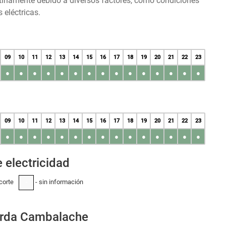
tinamente debido a diversos factores, como condiciones
 eléctricas.
09
10
11
12
13
14
15
16
17
18
19
20
21
22
23
●
●
●
●
●
●
●
●
●
●
●
●
●
●
●
09
10
11
12
13
14
15
16
17
18
19
20
21
22
23
●
●
●
●
●
●
●
●
●
●
●
●
●
●
●
 electricidad
corte
- sin información
-
varda Cambalache