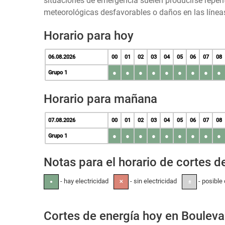
situaciones de emergencia suelen producirse repen
meteorológicas desfavorables o daños en las líneas
Horario para hoy
06.08.2026
00
01
02
03
04
05
06
07
08
●
●
●
●
●
●
●
●
●
Grupo 1
Horario para mañana
07.08.2026
00
01
02
03
04
05
06
07
08
●
●
●
●
●
●
●
●
●
Grupo 1
Notas para el horario de cortes de
- hay electricidad
- sin electricidad
- posible 
●
✕
±
Cortes de energía hoy en Boule