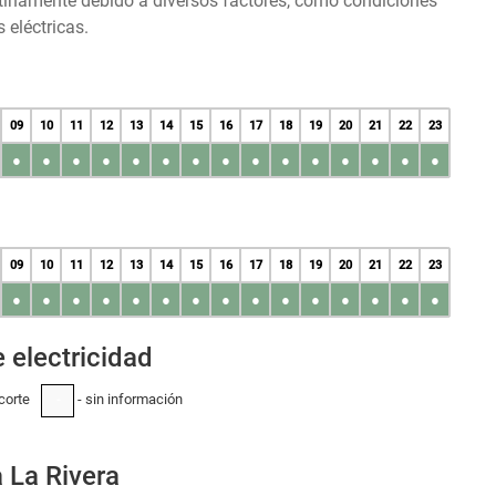
tinamente debido a diversos factores, como condiciones
 eléctricas.
09
10
11
12
13
14
15
16
17
18
19
20
21
22
23
●
●
●
●
●
●
●
●
●
●
●
●
●
●
●
09
10
11
12
13
14
15
16
17
18
19
20
21
22
23
●
●
●
●
●
●
●
●
●
●
●
●
●
●
●
 electricidad
corte
- sin información
-
 La Rivera