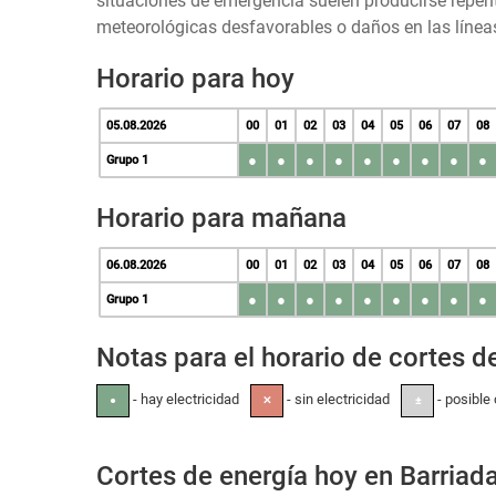
situaciones de emergencia suelen producirse repen
meteorológicas desfavorables o daños en las líneas
Horario para hoy
05.08.2026
00
01
02
03
04
05
06
07
08
●
●
●
●
●
●
●
●
●
Grupo 1
Horario para mañana
06.08.2026
00
01
02
03
04
05
06
07
08
●
●
●
●
●
●
●
●
●
Grupo 1
Notas para el horario de cortes de
- hay electricidad
- sin electricidad
- posible 
●
✕
±
Cortes de energía hoy en Barriada