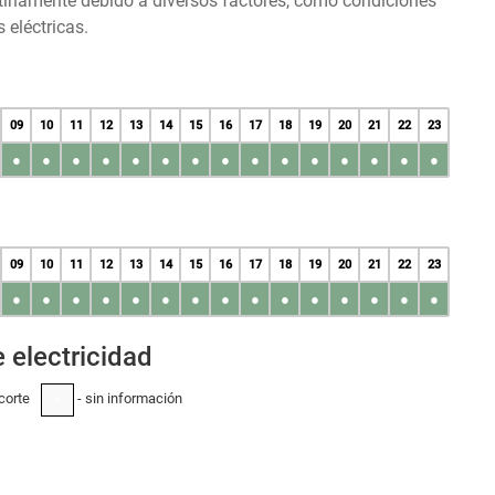
tinamente debido a diversos factores, como condiciones
 eléctricas.
09
10
11
12
13
14
15
16
17
18
19
20
21
22
23
●
●
●
●
●
●
●
●
●
●
●
●
●
●
●
09
10
11
12
13
14
15
16
17
18
19
20
21
22
23
●
●
●
●
●
●
●
●
●
●
●
●
●
●
●
 electricidad
corte
- sin información
-