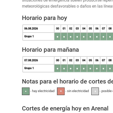
situaciones de emergencia suelen producirse repen
meteorológicas desfavorables o daños en las líneas
Horario para hoy
06.08.2026
00
01
02
03
04
05
06
07
08
●
●
●
●
●
●
●
●
●
Grupo 1
Horario para mañana
07.08.2026
00
01
02
03
04
05
06
07
08
●
●
●
●
●
●
●
●
●
Grupo 1
Notas para el horario de cortes de
- hay electricidad
- sin electricidad
- posible 
●
✕
±
Cortes de energía hoy en Arenal