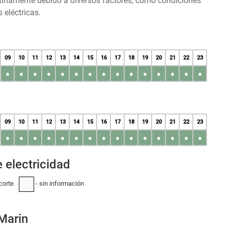
tinamente debido a diversos factores, como condiciones
 eléctricas.
09
10
11
12
13
14
15
16
17
18
19
20
21
22
23
●
●
●
●
●
●
●
●
●
●
●
●
●
●
●
09
10
11
12
13
14
15
16
17
18
19
20
21
22
23
●
●
●
●
●
●
●
●
●
●
●
●
●
●
●
 electricidad
corte
- sin información
-
Marin