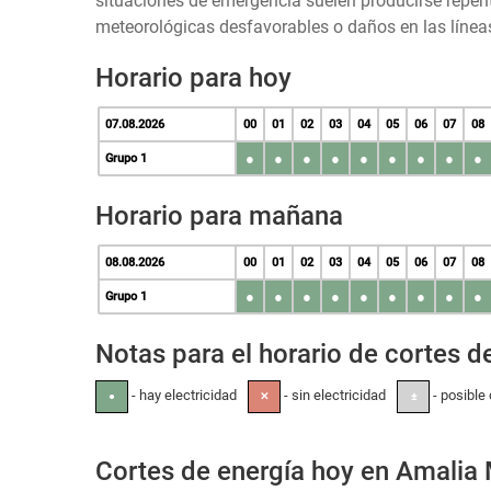
situaciones de emergencia suelen producirse repen
meteorológicas desfavorables o daños en las líneas
Horario para hoy
07.08.2026
00
01
02
03
04
05
06
07
08
●
●
●
●
●
●
●
●
●
Grupo 1
Horario para mañana
08.08.2026
00
01
02
03
04
05
06
07
08
●
●
●
●
●
●
●
●
●
Grupo 1
Notas para el horario de cortes de
- hay electricidad
- sin electricidad
- posible 
●
✕
±
Cortes de energía hoy en Amalia 