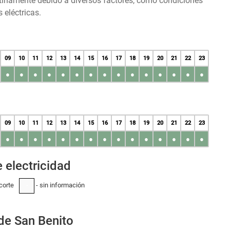
tinamente debido a diversos factores, como condiciones
 eléctricas.
09
10
11
12
13
14
15
16
17
18
19
20
21
22
23
●
●
●
●
●
●
●
●
●
●
●
●
●
●
●
09
10
11
12
13
14
15
16
17
18
19
20
21
22
23
●
●
●
●
●
●
●
●
●
●
●
●
●
●
●
 electricidad
corte
- sin información
-
 de San Benito