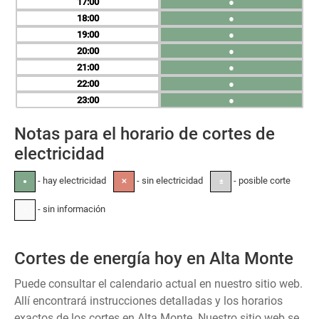
17
●
18
●
19
●
20
●
21
●
22
●
23
●
Notas para el horario de cortes de
electricidad
- hay electricidad
- sin electricidad
- posible corte
●
✕
±
- sin información
-
Cortes de energía hoy en Alta Monte
Puede consultar el calendario actual en nuestro sitio web.
Allí encontrará instrucciones detalladas y los horarios
exactos de los cortes en Alta Monte. Nuestro sitio web se