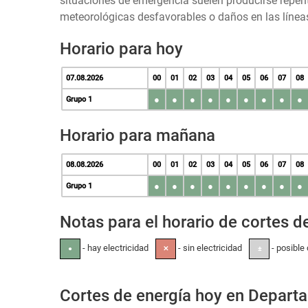
situaciones de emergencia suelen producirse repen
meteorológicas desfavorables o daños en las líneas
Horario para hoy
07.08.2026
00
01
02
03
04
05
06
07
08
●
●
●
●
●
●
●
●
●
Grupo 1
Horario para mañana
08.08.2026
00
01
02
03
04
05
06
07
08
●
●
●
●
●
●
●
●
●
Grupo 1
Notas para el horario de cortes de
- hay electricidad
- sin electricidad
- posible 
●
✕
±
Cortes de energía hoy en Departa