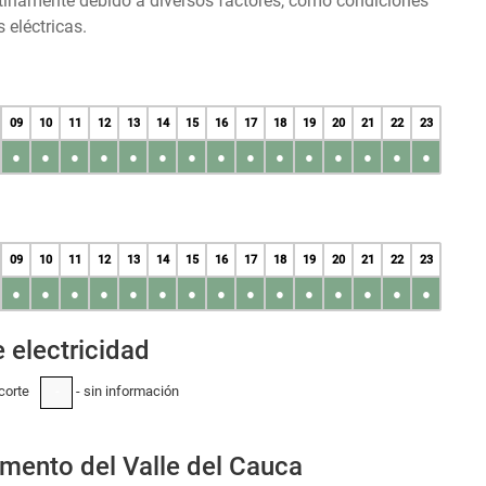
tinamente debido a diversos factores, como condiciones
 eléctricas.
09
10
11
12
13
14
15
16
17
18
19
20
21
22
23
●
●
●
●
●
●
●
●
●
●
●
●
●
●
●
09
10
11
12
13
14
15
16
17
18
19
20
21
22
23
●
●
●
●
●
●
●
●
●
●
●
●
●
●
●
 electricidad
corte
- sin información
-
mento del Valle del Cauca